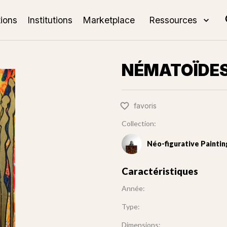
tions
Institutions
Marketplace
Ressources
NÉMATOÏDES
favoris
Collection:
Néo-figurative Paintin
Caractéristiques
Année:
Type:
Dimensions: