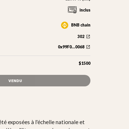
inclus
BNB chain
302
0x99F0...0068
$1500
VENDU
té exposées à l'échelle nationale et