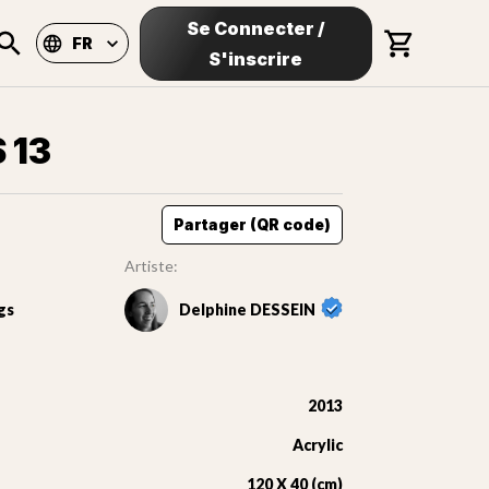
Se Connecter
/
FR
S'inscrire
 13
Partager (QR code)
Artiste:
gs
Delphine DESSEIN
2013
Acrylic
120 X 40 (cm)