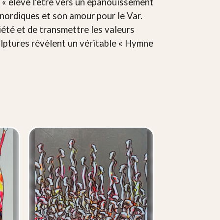
, « élève l'être vers un épanouissement
s nordiques et son amour pour le Var.
iété et de transmettre les valeurs
culptures révèlent un véritable « Hymne