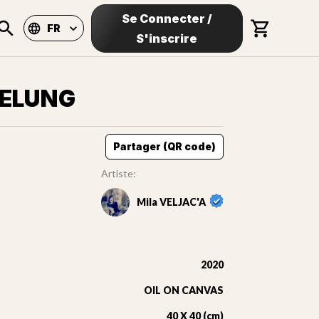
Se Connecter
/
FR
S'inscrire
GELUNG
Partager (QR code)
Artiste:
Mila VELJAC'A
2020
OIL ON CANVAS
40 X 40 (cm)