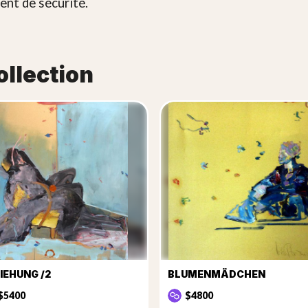
ent de sécurité.
ollection
IEHUNG /2
BLUMENMÄDCHEN
$5400
$4800