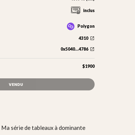
inclus
Polygon
4310
0x5040...4786
$1900
VENDU
. Ma série de tableaux à dominante