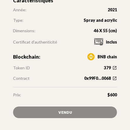
Caractéristiques
Année:
2021
Type:
Spray and acrylic
Dimensions:
46 X 55 (cm)
Certificat d'authenticité
inclus
Blockchain:
BNB chain
Token ID
379
Contract
0x99F0...0068
Prix:
$600
VENDU