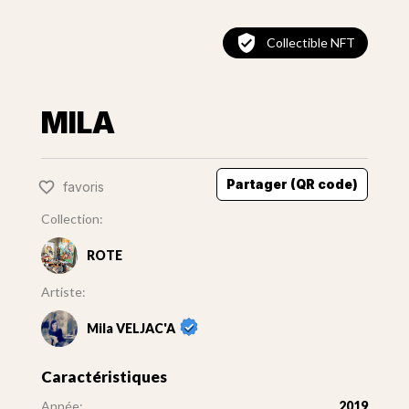
Collectible NFT
MILA
Partager (QR code)
favoris
Collection:
ROTE
Artiste:
Mila VELJAC'A
Caractéristiques
Année:
2019