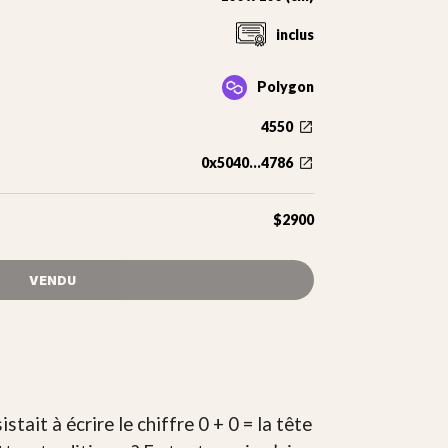
inclus
Polygon
4550
0x5040...4786
$2900
VENDU
stait à écrire le chiffre 0 + 0 = la tête