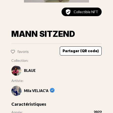
Collectible NFT
MANN SITZEND
Partager (QR code)
favoris
Collection:
BLAUE
Artiste:
Mila VELJAC'A
Caractéristiques
Année:
2022