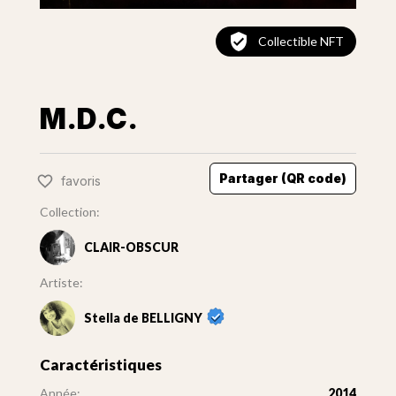
Collectible NFT
M.D.C.
Partager (QR code)
favoris
Collection:
CLAIR-OBSCUR
Artiste:
Stella de BELLIGNY
Caractéristiques
Année:
2014