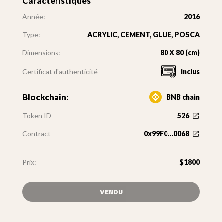
Caractéristiques
Année:
2016
Type:
ACRYLIC, CEMENT, GLUE, POSCA
Dimensions:
80 X 80 (cm)
Certificat d'authenticité
inclus
Blockchain:
BNB chain
Token ID
526
Contract
0x99F0...0068
Prix:
$1800
VENDU