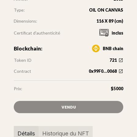
Type:
OIL ON CANVAS
Dimensions:
116 X 89 (cm)
Certificat d'authenticité
inclus
Blockchain:
BNB chain
Token ID
721
Contract
0x99F0...0068
Prix:
$5000
VENDU
Détails
Historique du NFT