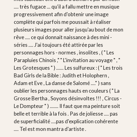
.... très fugace ... qu'il a fallu mettre en musique
progressivement afin d'obtenir une image
complète qui parfois me poussait à réaliser
plusieurs images pour aller jusqu'au bout de mon
rêve .... ce qui donnait naissance à des mini -
séries .... J'ai toujours été attirée par les
personnages hors - normes , insolites , ( " Les
Parapluies Chinois ," " L'invitation au voyage " , "
Les Grotesques " ) ...... Les sulfureux : ( " Les trois
Bad Girls de la Bible : Judith et Holophern ,
Adam et Eve , La danse de Salomé ...." ) sans
oublier les personnages hauts en couleurs ( " La
Grosse Bertha , Soyons désinvoltes !!! , Circus -
Le Dompteur " ) ....... Il faut que ma peinture soit
belle et terrible à la fois . Pas de joliesse .... pas
de superficialité ....pas d'explication cohérente
.... Tel est mon mantra d'artiste .