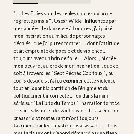
" .... Les Folies sont les seules choses qu'on ne
regrette jamais " . Oscar Wilde . Influencée par
mes années de danseuse à Londres , j'ai puisé
mon inspiration au milieu de personnages
décalés , que j'ai pu rencontrer .... dont l'attitude
était empreinte de poésie et de violence ....
toujours avec un brin de folie .... Alors , j'ai crée
mon oeuvre , au gré de mon inspiration... que ce
soit à travers les " Sept Péchés Capitaux " , au
cours desquels , j'ai pu exprimer cette violence
tout en jouant la partition de l'énigme et du
politiquement incorrecte .... ou dans la mini -
série sur " La Fuite du Temps " , narration teintée
de surréalisme et de symbolisme . Les scènes de
brasserie et restaurant m'ont toujours
fascinées par leur mystère insaisissable ... Tous
mes tableaux ont d'abord démarré par un flash