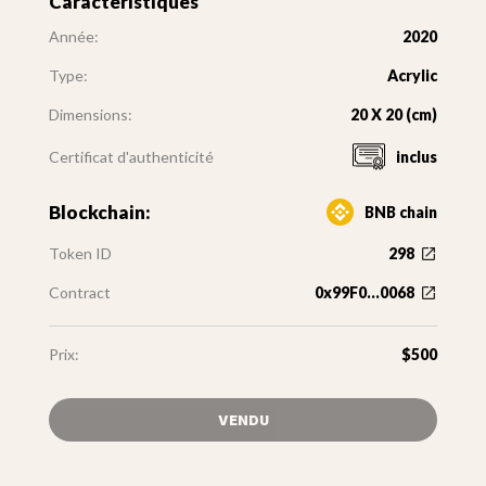
Caractéristiques
Année:
2020
Type:
Acrylic
Dimensions:
20 X 20 (cm)
Certificat d'authenticité
inclus
Blockchain:
BNB chain
Token ID
298
Contract
0x99F0...0068
Prix:
$500
VENDU