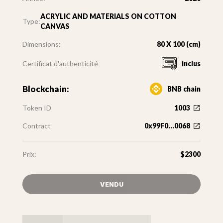
ACRYLIC AND MATERIALS ON COTTON
Type:
CANVAS
Dimensions:
80 X 100 (cm)
Certificat d'authenticité
inclus
Blockchain:
BNB chain
Token ID
1003
Contract
0x99F0...0068
Prix:
$2300
VENDU