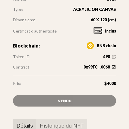
Type:
ACRYLIC ON CANVAS
Dimensions:
60 X 120 (cm)
Certificat d'authenticité
inclus
Blockchain:
BNB chain
Token ID
490
Contract
0x99F0...0068
Prix:
$4000
VENDU
Détails
Historique du NFT