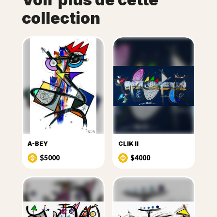
collection
A-BEY
CLIK II
$5000
$4000