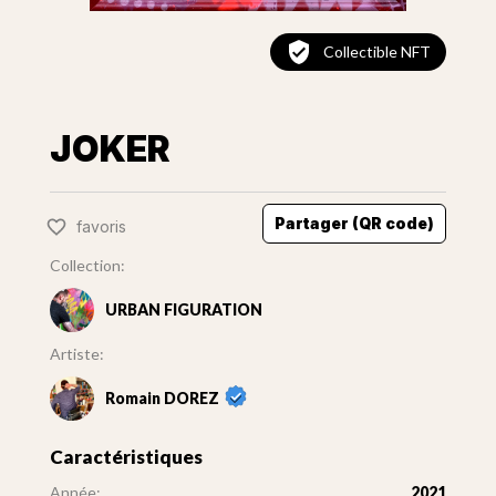
Collectible NFT
JOKER
Partager (QR code)
favoris
Collection:
URBAN FIGURATION
Artiste:
Romain DOREZ
Caractéristiques
Année:
2021