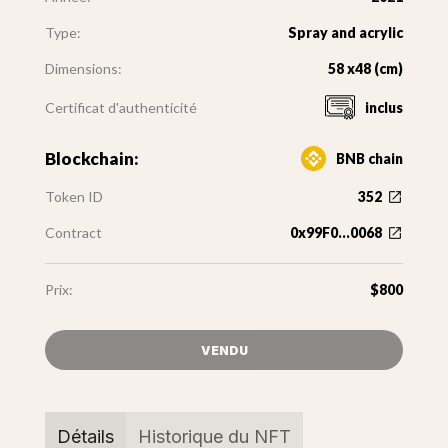
Type:
Spray and acrylic
Dimensions:
58 x48 (cm)
Certificat d'authenticité
inclus
Blockchain:
BNB chain
Token ID
352
Contract
0x99F0...0068
Prix:
$800
VENDU
Détails
Historique du NFT