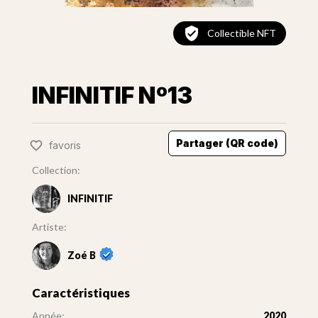
Collectible NFT
INFINITIF Nº13
Partager (QR code)
favoris
Collection:
INFINITIF
Artiste:
Zoé B
Caractéristiques
Année:
2020