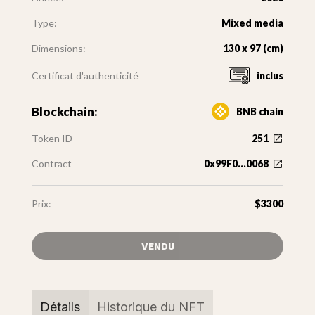
Type:
Mixed media
Dimensions:
130 x 97 (cm)
Certificat d'authenticité
inclus
Blockchain:
BNB chain
Token ID
251
Contract
0x99F0...0068
Prix:
$3300
VENDU
Détails
Historique du NFT