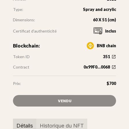
Type:
Spray and acrylic
Dimensions:
60 X 51 (cm)
Certificat d'authenticité
inclus
Blockchain:
BNB chain
Token ID
351
Contract
0x99F0...0068
Prix:
$700
VENDU
Détails
Historique du NFT