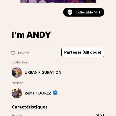
Collectible NFT
I'm ANDY
Partager (QR code)
favoris
Collection:
URBAN FIGURATION
Artiste:
Romain DOREZ
Caractéristiques
Année:
2021