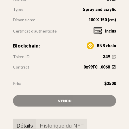
Type:
Spray and acrylic
Dimensions:
100 X 150 (cm)
Certificat d'authenticité
inclus
Blockchain:
BNB chain
Token ID
349
Contract
0x99F0...0068
Prix:
$3500
VENDU
Détails
Historique du NFT