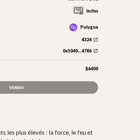
inclus
Polygon
4324
0x5040...4786
$6400
VENDU
 les plus élevés : la force, le feu et