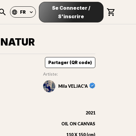
Se Connecter
/
FR
S'inscrire
R NATUR
Partager (QR code)
Artiste:
Mila VELJAC'A
2021
OIL ON CANVAS
110 X 150 (cm)