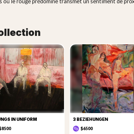
s où le rouge prédomine transmet un sentiment de proxi
ollection
UNGS IN UNIFORM
3 BEZIEHUNGEN
$8500
$6500