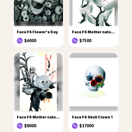
Face FS Flower's Day
Face FS Mother nature Flowers
$6000
$7500
Face FS Mother nature flowers 1
Face FS Skull Clown 1
$8000
$17000