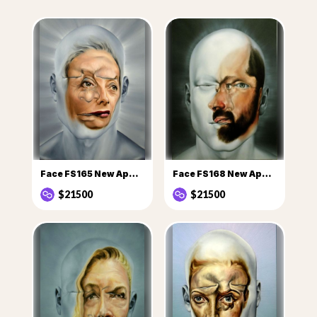
Face FS165 New Apostles series Judith
Face FS168 New Apostle Jose AG
$21500
$21500