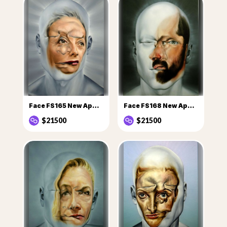
Face FS165 New Apostles series Judith
Face FS168 New Apostle Jose AG
$21500
$21500