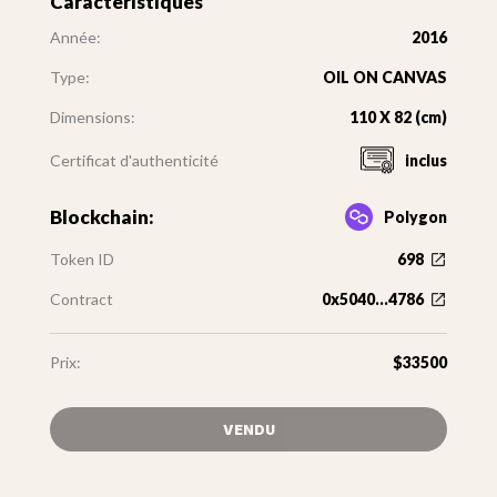
Caractéristiques
Année:
2016
Type:
OIL ON CANVAS
Dimensions:
110 X 82 (cm)
Certificat d'authenticité
inclus
Blockchain:
Polygon
Token ID
698
Contract
0x5040...4786
Prix:
$33500
VENDU