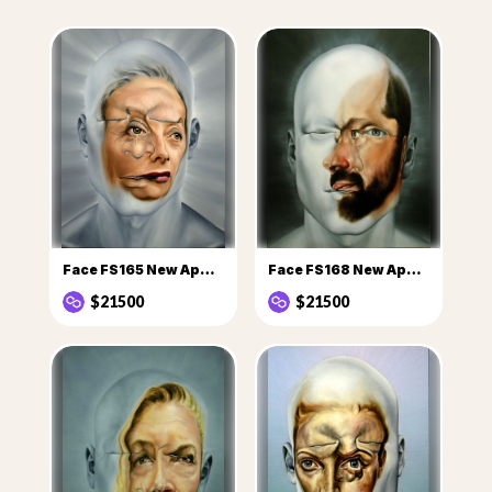
Face FS165 New Apostles series Judith
Face FS168 New Apostle Jose AG
$21500
$21500