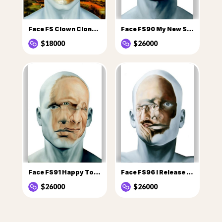
Face FS Clown Clone Crown1 I Need Better Evidence Than The Ghost To Work With
Face FS90 My New Surgery
$18000
$26000
Face FS91 Happy To Be Old
Face FS96 I Release Of The Black Hole
$26000
$26000