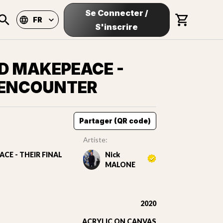
Se Connecter
/
FR
S'inscrire
D MAKEPEACE -
L ENCOUNTER
Partager (QR code)
Artiste:
CE - THEIR FINAL
Nick
MALONE
2020
ACRYLIC ON CANVAS