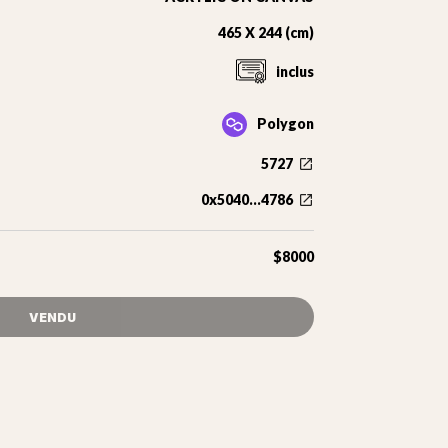
465 X 244 (cm)
inclus
Polygon
5727
0x5040...4786
$8000
VENDU