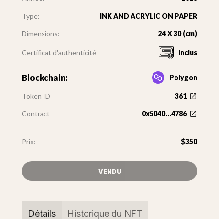
Type:
INK AND ACRYLIC ON PAPER
Dimensions:
24 X 30 (cm)
Certificat d'authenticité
inclus
Blockchain:
Polygon
Token ID
361
Contract
0x5040...4786
Prix:
$350
VENDU
Détails
Historique du NFT