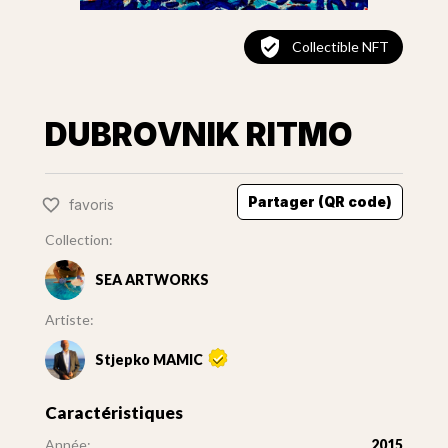
Collectible NFT
DUBROVNIK RITMO
Partager (QR code)
favoris
Collection:
SEA ARTWORKS
Artiste:
Stjepko MAMIC
Caractéristiques
Année:
2015