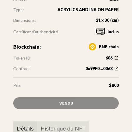
Type:
ACRYLICS AND INK ON PAPER
Dimensions:
21 x 30 (cm)
Certificat d'authenticité
inclus
Blockchain:
BNB chain
Token ID
606
Contract
0x99F0...0068
Prix:
$800
VENDU
Détails
Historique du NFT