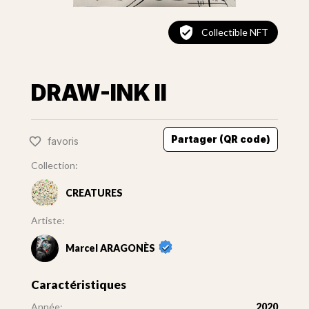
Collectible NFT
DRAW-INK II
Partager (QR code)
favoris
Collection:
CREATURES
Artiste:
Marcel ARAGONÈS
Caractéristiques
Année:
2020