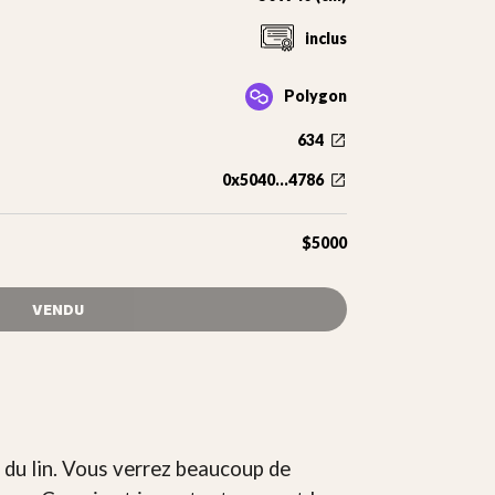
inclus
Polygon
634
0x5040...4786
$5000
VENDU
r du lin. Vous verrez beaucoup de