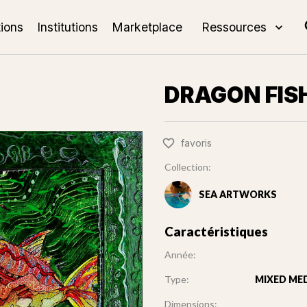
tions
Institutions
Marketplace
Ressources
DRAGON FIS
favoris
Collection:
SEA ARTWORKS
Caractéristiques
Année:
Type:
MIXED MED
Dimensions: