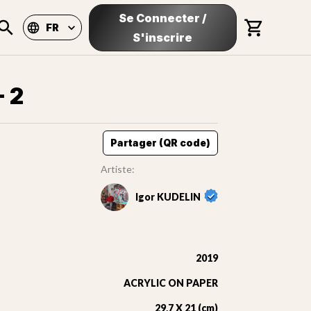
Se Connecter
/
FR
S'inscrire
 2
Partager (QR code)
Artiste:
Igor KUDELIN
2019
ACRYLIC ON PAPER
29,7 X 21 (cm)