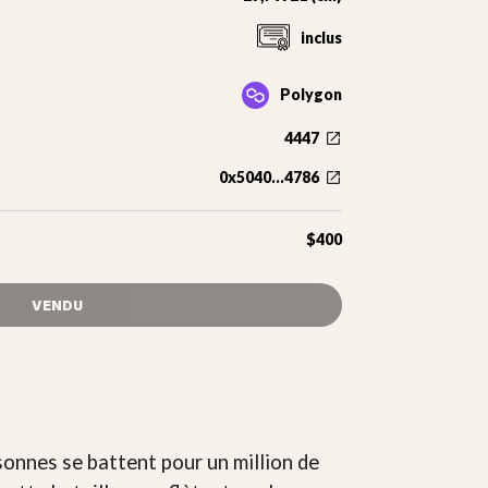
inclus
Polygon
4447
0x5040...4786
$400
VENDU
sonnes se battent pour un million de