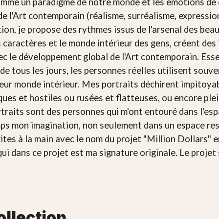
 comme un paradigme de notre monde et les émotions de c
 de l'Art contemporain (réalisme, surréalisme, expressi
tion, je propose des rythmes issus de l'arsenal des bea
es caractères et le monde intérieur des gens, créent de
ec le développement global de l'Art contemporain. Esse
de tous les jours, les personnes réelles utilisent sou
r monde intérieur. Mes portraits déchirent impitoyable
es et hostiles ou rusées et flatteuses, ou encore plein
rtraits sont des personnes qui m'ont entouré dans l'esp
s mon imagination, non seulement dans un espace restr
tes à la main avec le nom du projet "Million Dollars" en 
qui dans ce projet est ma signature originale. Le proj
ollection