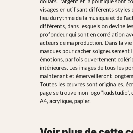
dollars. L'argent et la politique sont
visages en utilisant différents styles
lieu du rythme de la musique et de l'ac
différents, dans lesquels on devine l
profondeur qui sont en corrélation av
acteurs de ma production. Dans la vie 
masques pour cacher soigneusement leu
émotions, parfois ouvertement colériqu
intérieures. Les images de tous les po
maintenant et émerveilleront longtemp
Toutes les œuvres sont originales, écri
page se trouve mon logo "kudstudio", 
A4, acrylique, papier.
Voir plus de cette c