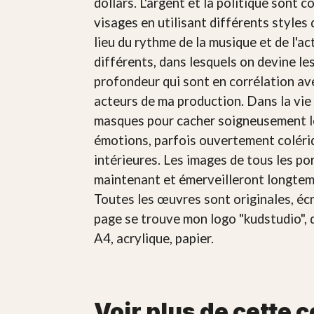
dollars. L'argent et la politique sont
visages en utilisant différents styles
lieu du rythme de la musique et de l'ac
différents, dans lesquels on devine l
profondeur qui sont en corrélation av
acteurs de ma production. Dans la vie 
masques pour cacher soigneusement leu
émotions, parfois ouvertement colériqu
intérieures. Les images de tous les po
maintenant et émerveilleront longtemp
Toutes les œuvres sont originales, écri
page se trouve mon logo "kudstudio", 
A4, acrylique, papier.
Voir plus de cette c