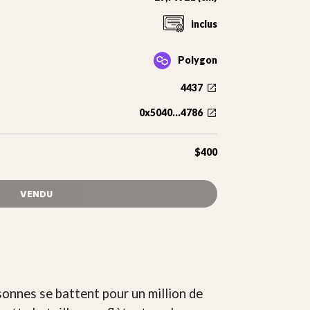
inclus
Polygon
4437
0x5040...4786
$400
VENDU
sonnes se battent pour un million de