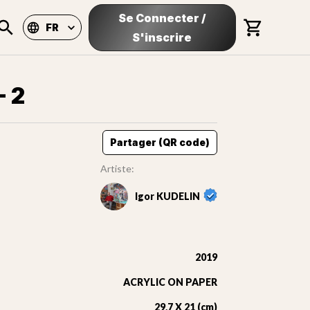
Se Connecter
/
FR
S'inscrire
- 2
Partager (QR code)
Artiste:
Igor KUDELIN
2019
ACRYLIC ON PAPER
29,7 X 21 (cm)