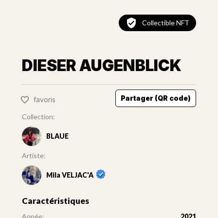
Collectible NFT
DIESER AUGENBLICK
Partager (QR code)
favoris
Collection:
BLAUE
Artiste:
Mila VELJAC'A
Caractéristiques
Année:
2021