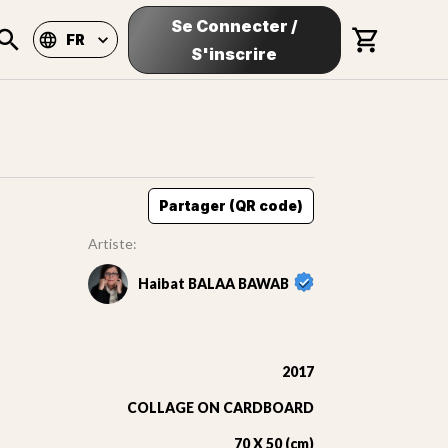
Se Connecter
/
FR
S'inscrire
Partager (QR code)
Artiste:
Haibat BALAA BAWAB
2017
COLLAGE ON CARDBOARD
70 X 50 (cm)