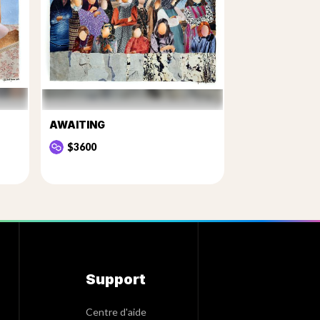
AWAITING
$3600
Support
Centre d'aide