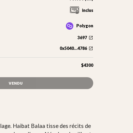
inclus
Polygon
3697
0x5040...4786
$4300
VENDU
age. Haibat Balaa tisse des récits de