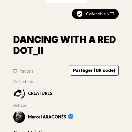
Collectible NFT
DANCING WITH A RED
DOT_II
Partager (QR code)
favoris
Collection:
CREATURES
Artiste:
Marcel ARAGONÈS