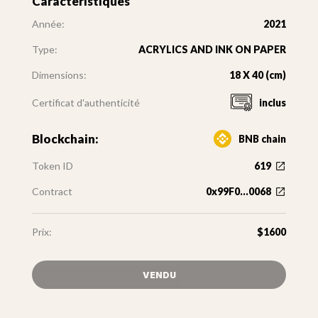
Caractéristiques
Année:
2021
Type:
ACRYLICS AND INK ON PAPER
Dimensions:
18 X 40 (cm)
Certificat d'authenticité
inclus
Blockchain:
BNB chain
Token ID
619
Contract
0x99F0...0068
Prix:
$1600
VENDU