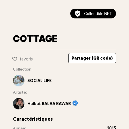
Collectible NFT
COTTAGE
Partager (QR code)
favoris
Collection:
SOCIAL LIFE
Artiste:
Haibat BALAA BAWAB
Caractéristiques
Année:
2015