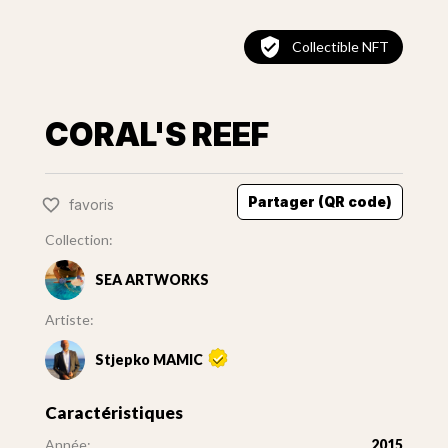
Collectible NFT
CORAL'S REEF
Partager (QR code)
favoris
Collection:
SEA ARTWORKS
Artiste:
Stjepko MAMIC
Caractéristiques
Année:
2015