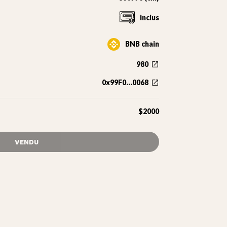
inclus
BNB chain
980
0x99F0...0068
$2000
VENDU