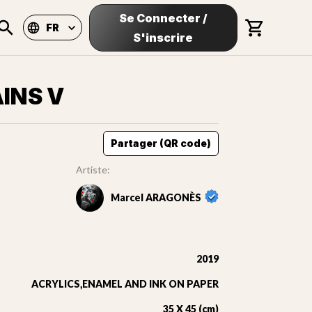
Se Connecter
/
FR
S'inscrire
INS V
Partager (QR code)
Artiste:
Marcel ARAGONÈS
2019
ACRYLICS,ENAMEL AND INK ON PAPER
35 X 45 (cm)