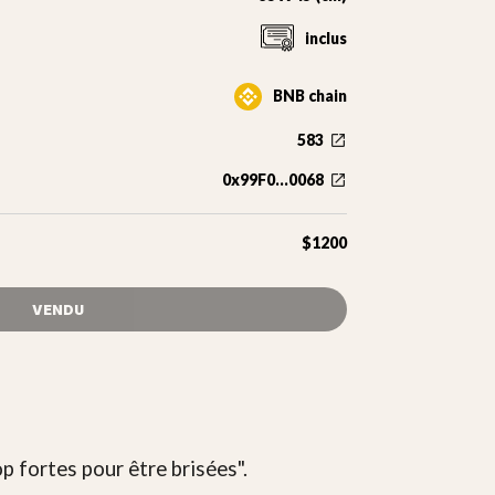
inclus
BNB chain
583
0x99F0...0068
$1200
VENDU
op fortes pour être brisées".