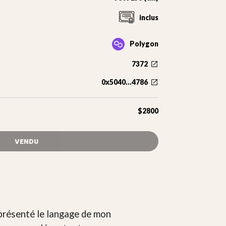
inclus
Polygon
7372
0x5040...4786
$2800
VENDU
eprésenté le langage de mon