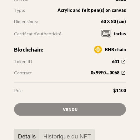
Type:
Acrylic and felt pen(s) on canvas
Dimensions:
60 X 80 (cm)
Certificat d'authenticité
inclus
Blockchain:
BNB chain
Token ID
641
Contract
0x99F0...0068
Prix:
$1100
VENDU
Détails
Historique du NFT