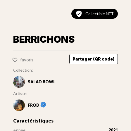
Collectible NFT
BERRICHONS
Partager (QR code)
favoris
Collection:
SALAD BOWL
Artiste:
FROB
Caractéristiques
Année:
2021