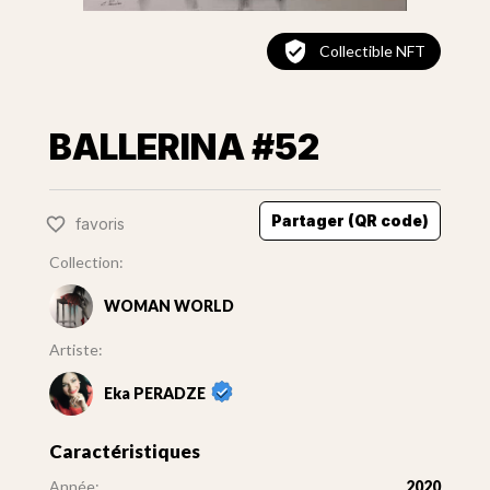
Collectible NFT
BALLERINA #52
Partager (QR code)
favoris
Collection:
WOMAN WORLD
Artiste:
Eka PERADZE
Caractéristiques
Année:
2020