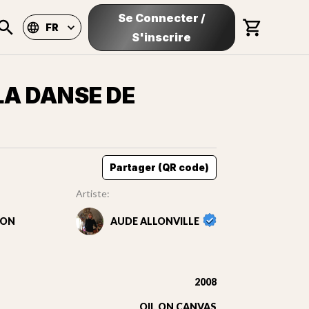
Se Connecter
/
FR
S'inscrire
 LA DANSE DE
Partager (QR code)
Artiste:
ION
AUDE ALLONVILLE
2008
OIL ON CANVAS