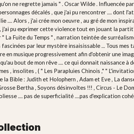
s qu'on ne regrette jamais " . Oscar Wilde . Influencée 
personnages décalés , que j'ai pu rencontrer .... dont l'
lie .... Alors , j'ai crée mon oeuvre , au gré de mon inspir
 j'ai pu exprimer cette violence tout en jouant la parti
 sur " La Fuite du Temps " , narration teintée de surréali
 fascinées par leur mystère insaisissable ... Tous mes 
u mettre en musique progressivement afin d'obtenir une im
qu'au bout de mon rêve .... ce qui donnait naissance à des 
 , insolites , ( " Les Parapluies Chinois ," " L'invitation
de la Bible : Judith et Holophern , Adam et Eve , La danse 
osse Bertha , Soyons désinvoltes !!! , Circus - Le Dompte
joliesse .... pas de superficialité ....pas d'explication coh
ollection