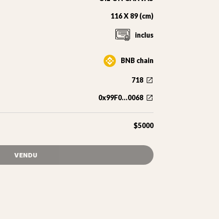
116 X 89 (cm)
inclus
BNB chain
718
0x99F0...0068
$5000
VENDU