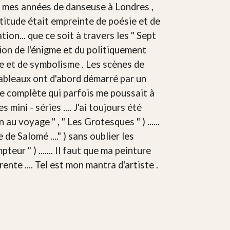
par mes années de danseuse à Londres ,
attitude était empreinte de poésie et de
ation... que ce soit à travers les " Sept
tion de l'énigme et du politiquement
sme et de symbolisme . Les scènes de
tableaux ont d'abord démarré par un
age complète qui parfois me poussait à
mini - séries .... J'ai toujours été
 au voyage " , " Les Grotesques " ) ......
de Salomé ...." ) sans oublier les
ur " ) ....... Il faut que ma peinture
érente .... Tel est mon mantra d'artiste .