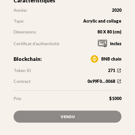
Caractéristiques
Année:
2020
Type:
Acrylic and collage
Dimensions:
80 X 80 (cm)
Certificat d'authenticité
inclus
Blockchain:
BNB chain
Token ID
271
Contract
0x99F0...0068
Prix:
$1000
VENDU