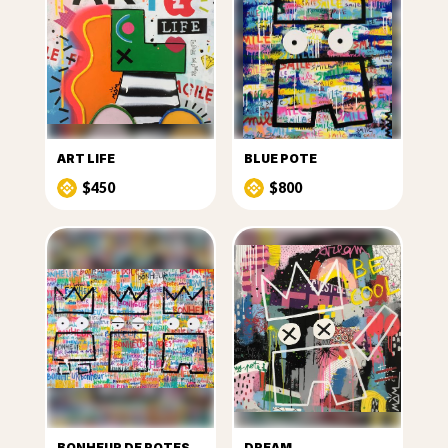
ART LIFE
BLUE POTE
$450
$800
BONHEUR DE POTES
DREAM