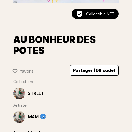
Collectible NFT
AU BONHEUR DES
POTES
Partager (QR code)
favoris
Collection:
STREET
Artiste:
MAM