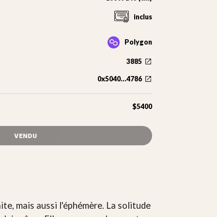
inclus
Polygon
3885
0x5040...4786
$5400
VENDU
ite, mais aussi l'éphémère. La solitude