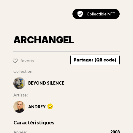
Collectible NFT
ARCHANGEL
Partager (QR code)
favoris
Collection:
BEYOND SILENCE
Artiste:
ANDREY
Caractéristiques
Année:
2008