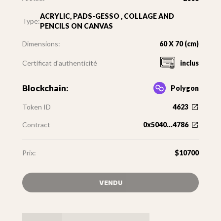
ACRYLIC, PADS-GESSO , COLLAGE AND
Type:
PENCILS ON CANVAS
Dimensions:
60 X 70 (cm)
Certificat d'authenticité
inclus
Blockchain:
Polygon
Token ID
4623
Contract
0x5040...4786
Prix:
$10700
VENDU