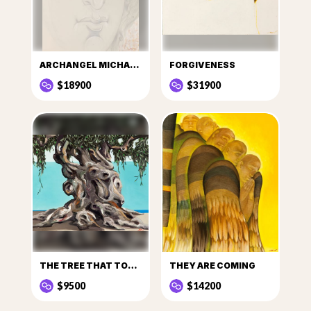
ARCHANGEL MICHAEL I
FORGIVENESS
$18900
$31900
THE TREE THAT TOLD STORIES
THEY ARE COMING
$9500
$14200