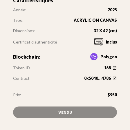
Caractéristiques
Année:
2025
Type:
ACRYLIC ON CANVAS
Dimensions:
32 X 42 (cm)
Certificat d'authenticité
inclus
Blockchain:
Polygon
Token ID
168
Contract
0x5040...4786
Prix:
$950
VENDU