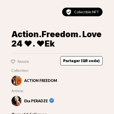
Collectible NFT
Action.Freedom. Love
24 ❤️. ♥Ek
Partager (QR code)
favoris
Collection:
ACTION FREEDOM
Artiste:
Eka PERADZE