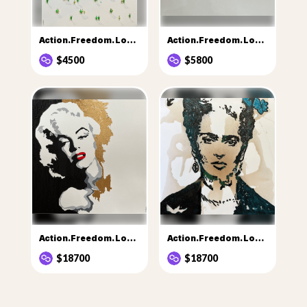
Action.Freedom. Love 38 ❤️. ♥Ek
Action.Freedom. Love...Action💙
$4500
$5800
Action.Freedom. Love….. 2 💙Eka
Action.Freedom. Love…..💙💙Eka 1
$18700
$18700