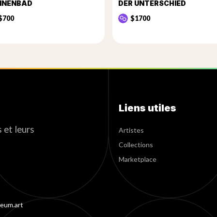
NNENBAD
DER UNTERSCHIED
$700
$1700
Liens utiles
 et leurs
Artistes
Collections
Marketplace
eum.art