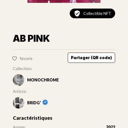
Collectible NFT
AB PINK
Partager (QR code)
favoris
Collection:
MONOCHROME
Artiste:
BRIDG'
Caractéristiques
Année:
2022